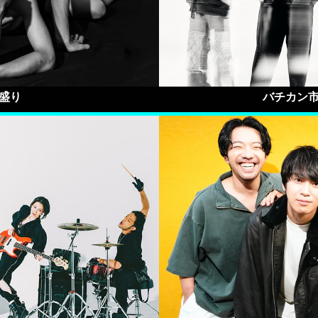
盛り
バチカン